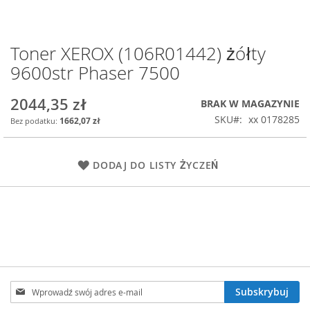
Toner XEROX (106R01442) żółty
Przejdź
na
9600str Phaser 7500
początek
galerii
2044,35 zł
BRAK W MAGAZYNIE
SKU
xx 0178285
1662,07 zł
DODAJ DO LISTY ŻYCZEŃ
Subskrybuj
Subskrybuj
nasz