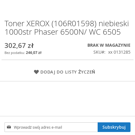
Toner XEROX (106R01598) niebieski
Przejdź
na
1000str Phaser 6500N/ WC 6505
początek
galerii
302,67 zł
BRAK W MAGAZYNIE
SKU
xx 0131285
246,07 zł
DODAJ DO LISTY ŻYCZEŃ
Subskrybuj
Subskrybuj
nasz