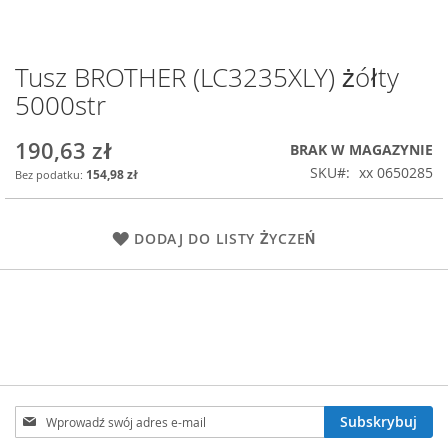
Tusz BROTHER (LC3235XLY) żółty
Przejdź
na
5000str
początek
galerii
190,63 zł
BRAK W MAGAZYNIE
SKU
xx 0650285
154,98 zł
DODAJ DO LISTY ŻYCZEŃ
Subskrybuj
Subskrybuj
nasz