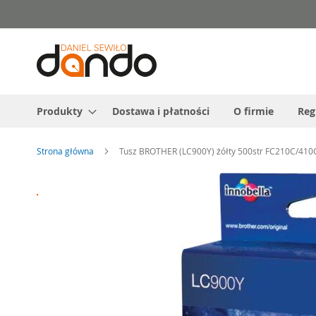
Przejdź
do
treści
Produkty
Dostawa i płatności
O firmie
Reg
Strona główna
Tusz BROTHER (LC900Y) żółty 500str FC210C/41
Przejdź
na
koniec
galerii