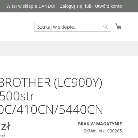
Witaj w sklepie DANDO!
Zaloguj się
Utwórz konto
Mój kos
Search
Search
 BROTHER (LC900Y)
 500str
0C/410CN/5440CN
 zł
BRAK W MAGAZYNIE
SKU
xtk1930285
 zł