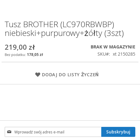
Tusz BROTHER (LC970RBWBP)
Przejdź
na
niebieski+purpurowy+żółty (3szt)
początek
galerii
219,00 zł
BRAK W MAGAZYNIE
SKU
xt 2150285
178,05 zł
DODAJ DO LISTY ŻYCZEŃ
Subskrybuj
Subskrybuj
nasz