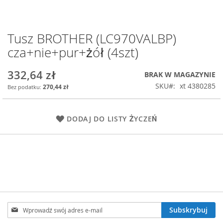
Tusz BROTHER (LC970VALBP)
Przejdź
na
cza+nie+pur+żół (4szt)
początek
galerii
332,64 zł
BRAK W MAGAZYNIE
SKU
xt 4380285
270,44 zł
DODAJ DO LISTY ŻYCZEŃ
Subskrybuj
Subskrybuj
nasz