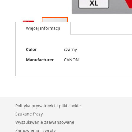
Przejdź
na
Więcej informacji
początek
galerii
Więcej
Color
czarny
informacji
Manufacturer
CANON
Polityka prywatności i pliki cookie
Szukane frazy
Wyszukiwanie zaawansowane
Zamówienia i zwroty