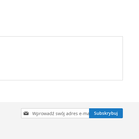
Subskrybuj
Subskrybuj
nasz
newsletter: