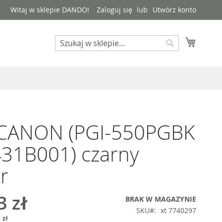
Witaj w sklepie DANDO!
Zaloguj się
Utwórz konto
Mój kos
Search
Search
 CANON (PGI-550PGBK
31B001) czarny
r
3 zł
BRAK W MAGAZYNIE
SKU
xt 7740297
 zł