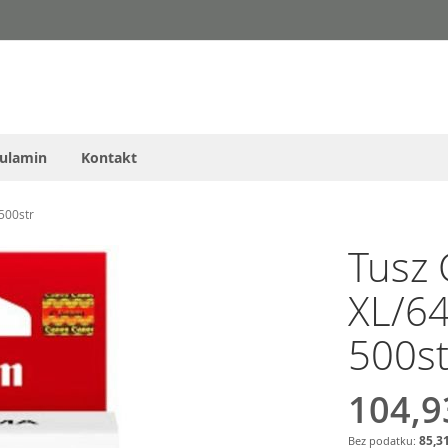
ulamin
Kontakt
500str
Tusz
XL/64
500st
104,9
85,31