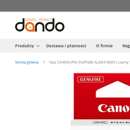
Przejdź
do
treści
Produkty
Dostawa i płatności
O firmie
Reg
Strona główna
Tusz CANON (PGI-550PGBK XL/6431B001) czarny 
Przejdź
na
koniec
galerii