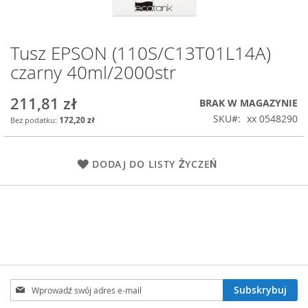
Tusz EPSON (110S/C13T01L14A)
Przejdź
na
czarny 40ml/2000str
początek
galerii
211,81 zł
BRAK W MAGAZYNIE
SKU
xx 0548290
172,20 zł
DODAJ DO LISTY ŻYCZEŃ
Subskrybuj
Subskrybuj
nasz