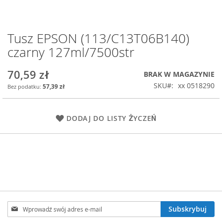
Tusz EPSON (113/C13T06B140)
Przejdź
na
czarny 127ml/7500str
początek
galerii
70,59 zł
BRAK W MAGAZYNIE
SKU
xx 0518290
57,39 zł
DODAJ DO LISTY ŻYCZEŃ
Subskrybuj
Subskrybuj
nasz