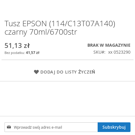
Tusz EPSON (114/C13T07A140)
Przejdź
na
czarny 70ml/6700str
początek
galerii
51,13 zł
BRAK W MAGAZYNIE
SKU
xx 0523290
41,57 zł
DODAJ DO LISTY ŻYCZEŃ
Subskrybuj
Subskrybuj
nasz