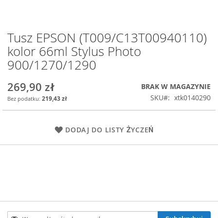
Tusz EPSON (T009/C13T00940110)
Przejdź
na
kolor 66ml Stylus Photo
początek
900/1270/1290
galerii
269,90 zł
BRAK W MAGAZYNIE
SKU
xtk0140290
219,43 zł
DODAJ DO LISTY ŻYCZEŃ
Subskrybuj