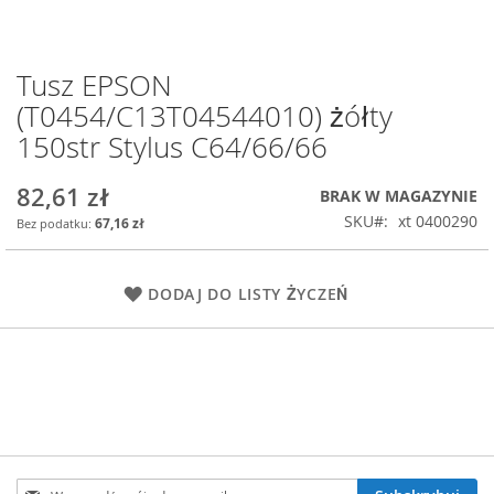
Tusz EPSON
Przejdź
na
(T0454/C13T04544010) żółty
początek
150str Stylus C64/66/66
galerii
82,61 zł
BRAK W MAGAZYNIE
SKU
xt 0400290
67,16 zł
DODAJ DO LISTY ŻYCZEŃ
Subskrybuj