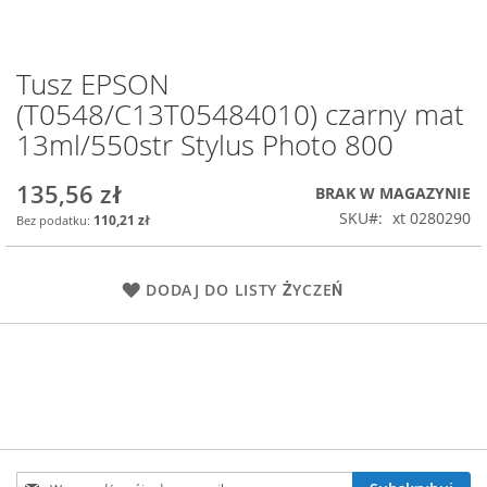
Tusz EPSON
Przejdź
na
(T0548/C13T05484010) czarny mat
początek
13ml/550str Stylus Photo 800
galerii
135,56 zł
BRAK W MAGAZYNIE
SKU
xt 0280290
110,21 zł
DODAJ DO LISTY ŻYCZEŃ
Subskrybuj