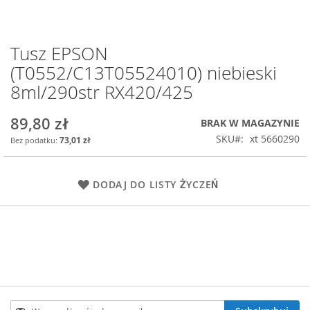
Tusz EPSON
Przejdź
na
(T0552/C13T05524010) niebieski
początek
8ml/290str RX420/425
galerii
89,80 zł
BRAK W MAGAZYNIE
SKU
xt 5660290
73,01 zł
DODAJ DO LISTY ŻYCZEŃ
Subskrybuj