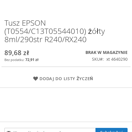
Tusz EPSON
Przejdź
na
(T0554/C13T05544010) żółty
początek
8ml/290str R240/RX240
galerii
89,68 zł
BRAK W MAGAZYNIE
SKU
xt 4640290
72,91 zł
DODAJ DO LISTY ŻYCZEŃ
Subskrybuj