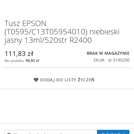
Tusz EPSON
Przejdź
na
(T0595/C13T05954010) niebieski
początek
jasny 13ml/520str R2400
galerii
111,83 zł
BRAK W MAGAZYNIE
SKU
xt 3190290
90,92 zł
DODAJ DO LISTY ŻYCZEŃ
Subskrybuj