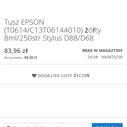
Tusz EPSON
Przejdź
na
(T0614/C13T06144010) żółty
początek
8ml/250str Stylus D88/D68
galerii
83,96 zł
BRAK W MAGAZYNIE
SKU
xtk4670290
68,26 zł
DODAJ DO LISTY ŻYCZEŃ
Subskrybuj