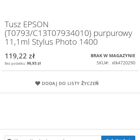
Tusz EPSON
Przejdź
na
(T0793/C13T07934010) purpurowy
początek
11,1ml Stylus Photo 1400
galerii
119,22 zł
BRAK W MAGAZYNIE
SKU
xtk4720290
96,93 zł
DODAJ DO LISTY ŻYCZEŃ
Subskrybuj