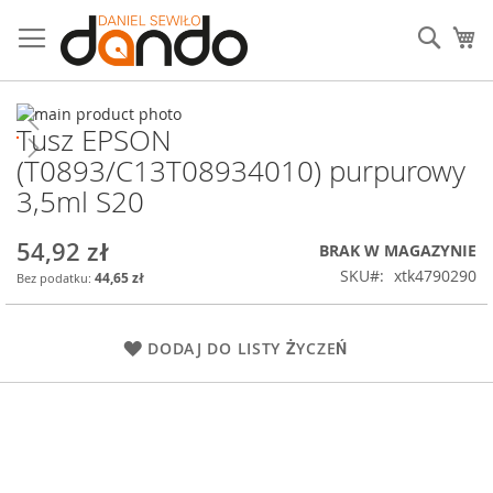
Przejdź
do
Sear
Mó
treści
Przejdź
Tusz EPSON
na
Przejdź
koniec
na
(T0893/C13T08934010) purpurowy
galerii
początek
3,5ml S20
galerii
54,92 zł
BRAK W MAGAZYNIE
SKU
xtk4790290
44,65 zł
DODAJ DO LISTY ŻYCZEŃ