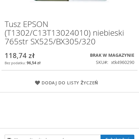
Tusz EPSON
Przejdź
na
(T1302/C13T13024010) niebieski
początek
765str SX525/BX305/320
galerii
118,74 zł
BRAK W MAGAZYNIE
SKU
xtk4960290
96,54 zł
DODAJ DO LISTY ŻYCZEŃ
Subskrybuj