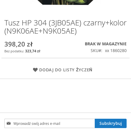
Tusz HP 304 (3JB05AE) czarny+kolor
Przejdź
na
(N9K06AE+N9K05AE)
początek
galerii
398,20 zł
BRAK W MAGAZYNIE
SKU
xx 1860280
323,74 zł
DODAJ DO LISTY ŻYCZEŃ
Subskrybuj
Subskrybuj
nasz