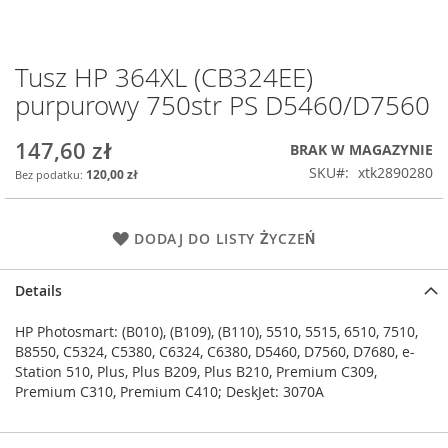
Tusz HP 364XL (CB324EE)
Przejdź
na
purpurowy 750str PS D5460/D7560
początek
galerii
147,60 zł
BRAK W MAGAZYNIE
SKU
xtk2890280
120,00 zł
DODAJ DO LISTY ŻYCZEŃ
Details
HP Photosmart: (B010), (B109), (B110), 5510, 5515, 6510, 7510,
B8550, C5324, C5380, C6324, C6380, D5460, D7560, D7680, e-
Station 510, Plus, Plus B209, Plus B210, Premium C309,
Premium C310, Premium C410; DeskJet: 3070A