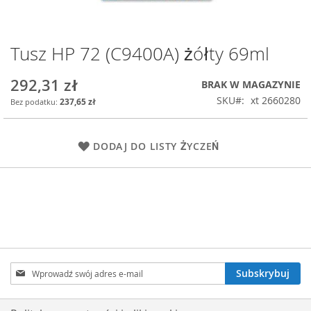
Tusz HP 72 (C9400A) żółty 69ml
Przejdź
na
początek
292,31 zł
BRAK W MAGAZYNIE
galerii
SKU
xt 2660280
237,65 zł
DODAJ DO LISTY ŻYCZEŃ
Subskrybuj
Subskrybuj
nasz
newsletter: