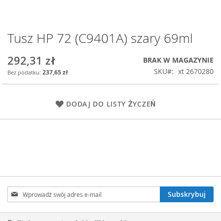
Tusz HP 72 (C9401A) szary 69ml
Przejdź
na
początek
292,31 zł
BRAK W MAGAZYNIE
galerii
SKU
xt 2670280
237,65 zł
DODAJ DO LISTY ŻYCZEŃ
Subskrybuj
Subskrybuj
nasz
newsletter: