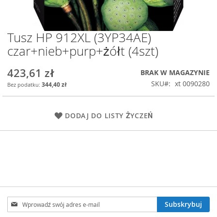
Tusz HP 912XL (3YP34AE)
Przejdź
na
czar+nieb+purp+żółt (4szt)
początek
galerii
423,61 zł
BRAK W MAGAZYNIE
SKU
xt 0090280
344,40 zł
DODAJ DO LISTY ŻYCZEŃ
Subskrybuj
Subskrybuj
nasz