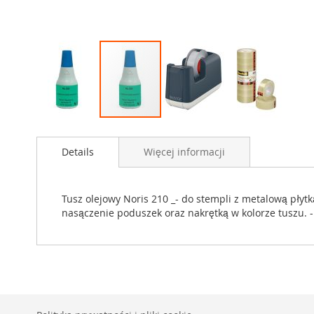
Przejdź
na
Details
Więcej informacji
początek
galerii
Tusz olejowy Noris 210 _- do stempli z metalową płyt
nasączenie poduszek oraz nakrętką w kolorze tuszu. -