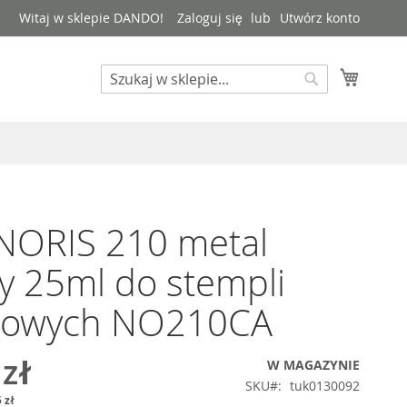
Witaj w sklepie DANDO!
Zaloguj się
Utwórz konto
Mój kos
Search
Search
NORIS 210 metal
y 25ml do stempli
lowych NO210CA
 zł
W MAGAZYNIE
SKU
tuk0130092
 zł