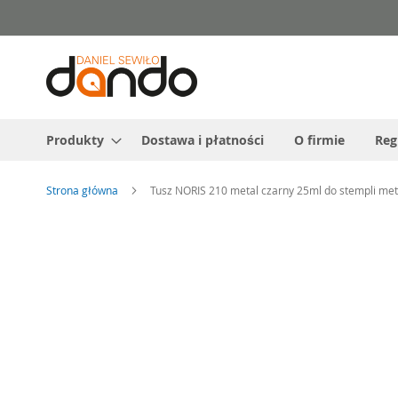
Przejdź
do
treści
Produkty
Dostawa i płatności
O firmie
Reg
Strona główna
Tusz NORIS 210 metal czarny 25ml do stempli m
Przejdź
na
koniec
galerii