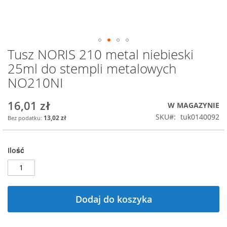
Tusz NORIS 210 metal niebieski
Przejdź
na
25ml do stempli metalowych
początek
NO210NI
galerii
16,01 zł
W MAGAZYNIE
SKU
tuk0140092
13,02 zł
Ilość
Dodaj do koszyka