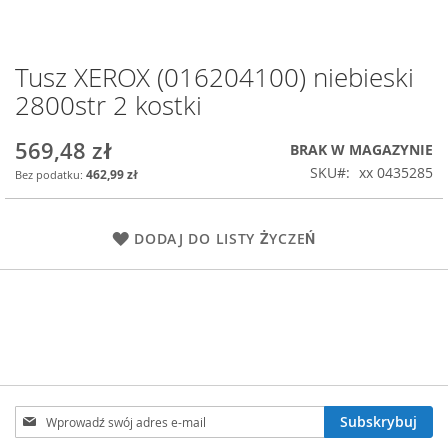
Tusz XEROX (016204100) niebieski
Przejdź
na
2800str 2 kostki
początek
galerii
569,48 zł
BRAK W MAGAZYNIE
SKU
xx 0435285
462,99 zł
DODAJ DO LISTY ŻYCZEŃ
Subskrybuj
Subskrybuj
nasz