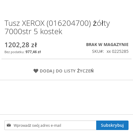
Tusz XEROX (016204700) żółty
Przejdź
na
7000str 5 kostek
początek
galerii
1202,28 zł
BRAK W MAGAZYNIE
SKU
xx 0225285
977,46 zł
DODAJ DO LISTY ŻYCZEŃ
Subskrybuj
Subskrybuj
nasz