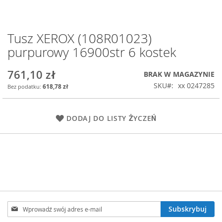
Tusz XEROX (108R01023)
Przejdź
na
purpurowy 16900str 6 kostek
początek
galerii
761,10 zł
BRAK W MAGAZYNIE
SKU
xx 0247285
618,78 zł
DODAJ DO LISTY ŻYCZEŃ
Subskrybuj
Subskrybuj
nasz