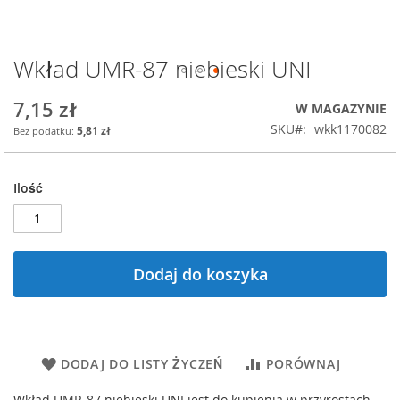
Wkład UMR-87 niebieski UNI
Przejdź
na
początek
7,15 zł
W MAGAZYNIE
galerii
SKU
wkk1170082
5,81 zł
Ilość
Dodaj do koszyka
DODAJ DO LISTY ŻYCZEŃ
PORÓWNAJ
Wkład UMR-87 niebieski UNI jest do kupienia w przyrostach