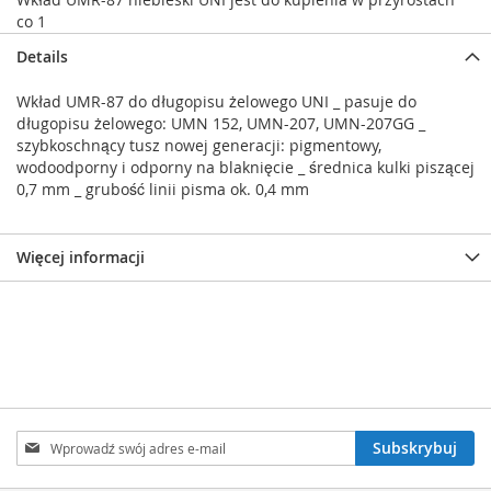
co 1
Details
Wkład UMR-87 do długopisu żelowego UNI _ pasuje do
długopisu żelowego: UMN 152, UMN-207, UMN-207GG _
szybkoschnący tusz nowej generacji: pigmentowy,
wodoodporny i odporny na blaknięcie _ średnica kulki piszącej
0,7 mm _ grubość linii pisma ok. 0,4 mm
Więcej informacji
Subskrybuj
Subskrybuj
nasz
newsletter: