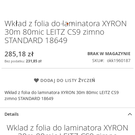
Wkład z folia do laminatora XYRON
Przejdź
na
30m 80mic LEITZ CS9 zimno
początek
STANDARD 18649
galerii
285,18 zł
BRAK W MAGAZYNIE
SKU
okk1960187
231,85 zł
DODAJ DO LISTY ŻYCZEŃ
Wkład z folia do laminatora XYRON 30m 80mic LEITZ CS9
zimno STANDARD 18649
Details
Wklad z folia do laminatora XYRON