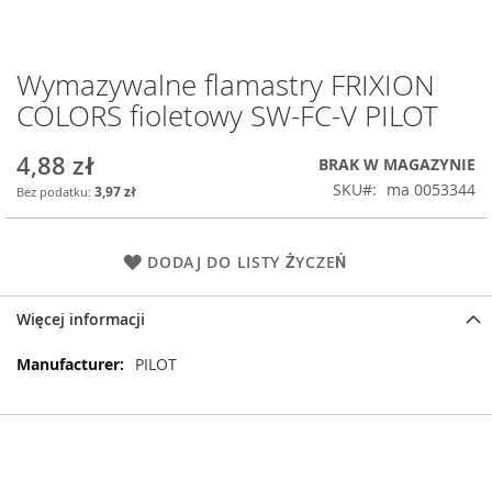
Wymazywalne flamastry FRIXION
Przejdź
na
COLORS fioletowy SW-FC-V PILOT
początek
galerii
4,88 zł
BRAK W MAGAZYNIE
SKU
ma 0053344
3,97 zł
DODAJ DO LISTY ŻYCZEŃ
Więcej informacji
Więcej
PILOT
informacji