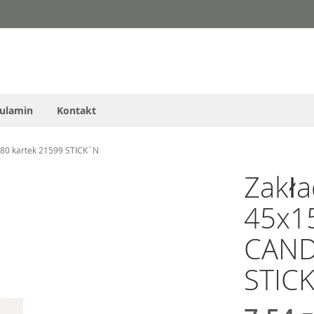
ulamin
Kontakt
80 kartek 21599 STICK`N
Zakła
45x1
CAND
STIC