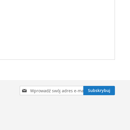
Subskrybuj
Subskrybuj
nasz
newsletter: