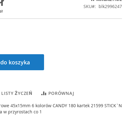
ł
SKU
blk2996247
zł
 do koszyka
 LISTY ŻYCZEŃ
PORÓWNAJ
erowe 45x15mm 6 kolorów CANDY 180 kartek 21599 STICK`N
ia w przyrostach co 1