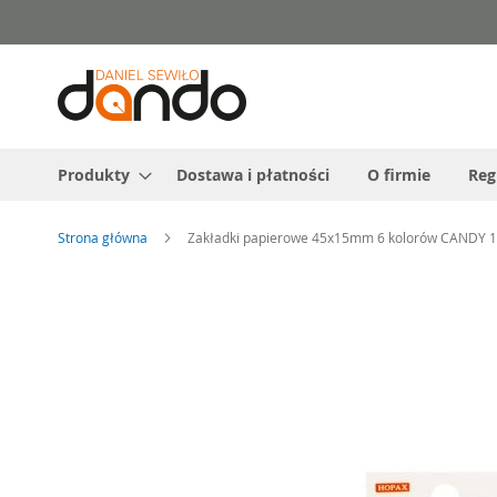
Przejdź
do
treści
Produkty
Dostawa i płatności
O firmie
Reg
Strona główna
Zakładki papierowe 45x15mm 6 kolorów CANDY 1
Przejdź
na
koniec
galerii