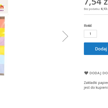
7,54 z
6,13 
Ilość
Dodaj
DODAJ DO
Zakładki papi
jest do kupien