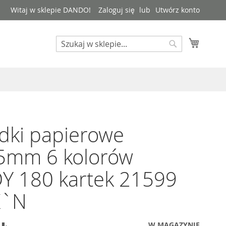
Witaj w sklepie DANDO!
Zaloguj się
Utwórz konto
Mój kos
Search
Search
dki papierowe
5mm 6 kolorów
Y 180 kartek 21599
K`N
W MAGAZYNIE