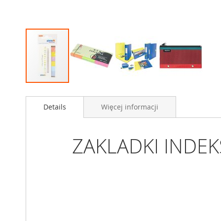
Przejdź
na
Details
Więcej informacji
początek
galerii
ZAKLADKI INDEK