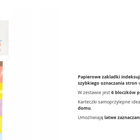
Papierowe zakladki indeksuj
szybkiego oznaczania stron
w
W zestawie jest
6 bloczków p
Karteczki samoprzylepne ide
domu
.
Umozliwiają
latwe zaznaczan