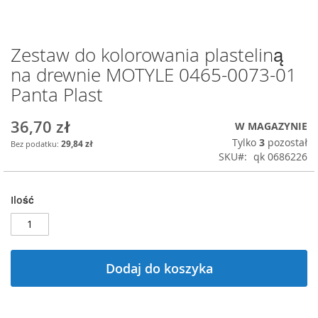
Zestaw do kolorowania plasteliną
Przejdź
na
na drewnie MOTYLE 0465-0073-01
początek
Panta Plast
galerii
36,70 zł
W MAGAZYNIE
Tylko
3
pozostał
29,84 zł
SKU
qk 0686226
Ilość
Dodaj do koszyka