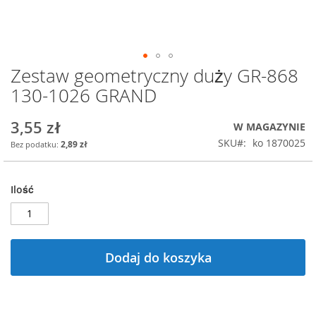
Zestaw geometryczny duży GR-868
Przejdź
na
130-1026 GRAND
początek
galerii
3,55 zł
W MAGAZYNIE
SKU
ko 1870025
2,89 zł
Ilość
Dodaj do koszyka