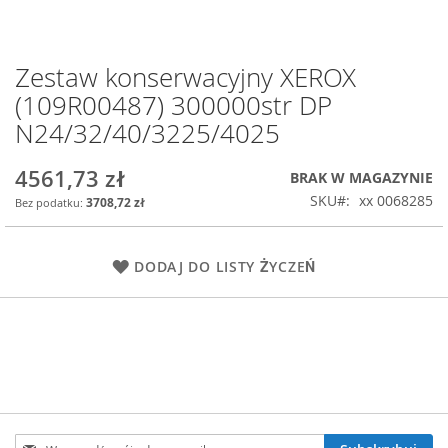
Zestaw konserwacyjny XEROX
Przejdź
na
(109R00487) 300000str DP
początek
N24/32/40/3225/4025
galerii
4561,73 zł
BRAK W MAGAZYNIE
SKU
xx 0068285
3708,72 zł
DODAJ DO LISTY ŻYCZEŃ
Subskrybuj