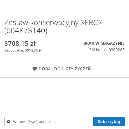
Zestaw konserwacyjny XEROX
Przejdź
na
(604K73140)
początek
galerii
3708,15 zł
BRAK W MAGAZYNIE
SKU
xx 0389285
3014,76 zł
DODAJ DO LISTY ŻYCZEŃ
Subskrybuj
Subskrybuj
nasz