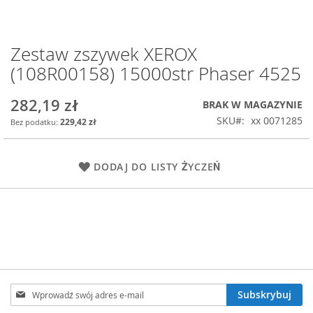
Zestaw zszywek XEROX
Przejdź
na
(108R00158) 15000str Phaser 4525
początek
galerii
282,19 zł
BRAK W MAGAZYNIE
SKU
xx 0071285
229,42 zł
DODAJ DO LISTY ŻYCZEŃ
Subskrybuj
Subskrybuj
nasz