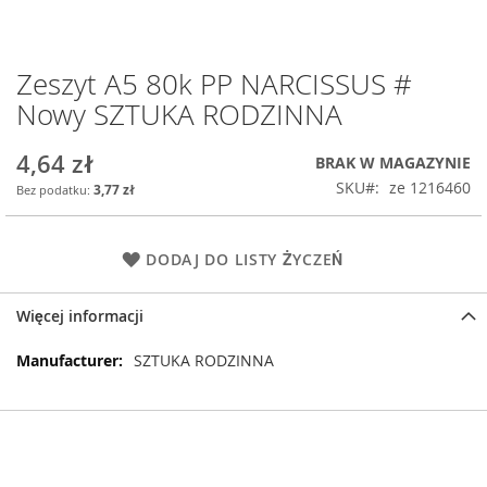
Zeszyt A5 80k PP NARCISSUS #
Przejdź
na
Nowy SZTUKA RODZINNA
początek
galerii
4,64 zł
BRAK W MAGAZYNIE
SKU
ze 1216460
3,77 zł
DODAJ DO LISTY ŻYCZEŃ
Więcej informacji
Więcej
SZTUKA RODZINNA
informacji