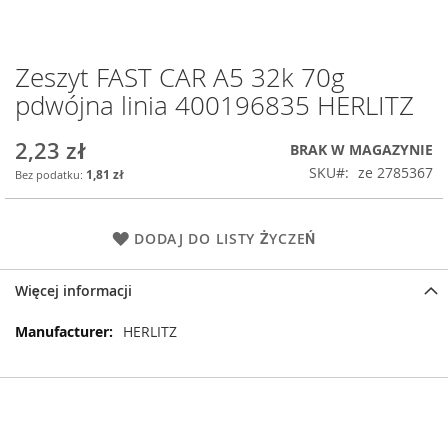
Zeszyt FAST CAR A5 32k 70g
Przejdź
na
pdwójna linia 400196835 HERLITZ
początek
galerii
2,23 zł
BRAK W MAGAZYNIE
SKU
ze 2785367
1,81 zł
DODAJ DO LISTY ŻYCZEŃ
Więcej informacji
Więcej
HERLITZ
informacji