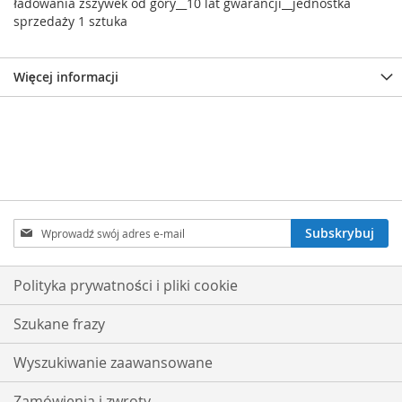
ładowania zszywek od góry__10 lat gwarancji__jednostka
sprzedaży 1 sztuka
Więcej informacji
Subskrybuj
Subskrybuj
nasz
newsletter:
Polityka prywatności i pliki cookie
Szukane frazy
Wyszukiwanie zaawansowane
Zamówienia i zwroty