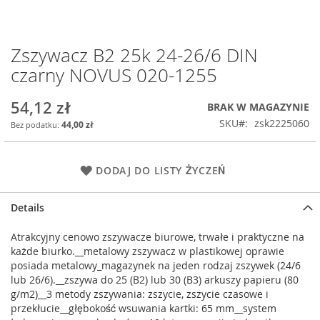
Zszywacz B2 25k 24-26/6 DIN
Przejdź
na
czarny NOVUS 020-1255
początek
galerii
54,12 zł
BRAK W MAGAZYNIE
SKU
zsk2225060
44,00 zł
DODAJ DO LISTY ŻYCZEŃ
Details
Atrakcyjny cenowo zszywacze biurowe, trwałe i praktyczne na
każde biurko.__metalowy zszywacz w plastikowej oprawie
posiada metalowy_magazynek na jeden rodzaj zszywek (24/6
lub 26/6).__zszywa do 25 (B2) lub 30 (B3) arkuszy papieru (80
g/m2)__3 metody zszywania: zszycie, zszycie czasowe i
przekłucie__głębokość wsuwania kartki: 65 mm__system