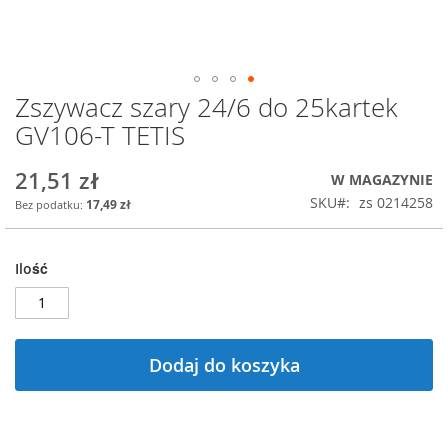
Zszywacz szary 24/6 do 25kartek
Przejdź
na
GV106-T TETIS
początek
galerii
21,51 zł
W MAGAZYNIE
SKU
zs 0214258
17,49 zł
Ilość
Dodaj do koszyka