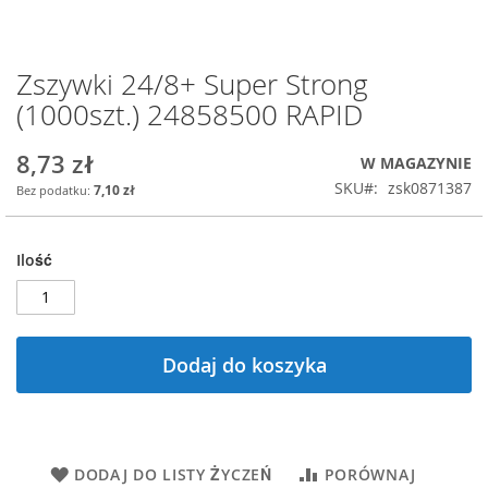
Zszywki 24/8+ Super Strong
Przejdź
na
(1000szt.) 24858500 RAPID
początek
galerii
8,73 zł
W MAGAZYNIE
SKU
zsk0871387
7,10 zł
Ilość
Dodaj do koszyka
DODAJ DO LISTY ŻYCZEŃ
PORÓWNAJ